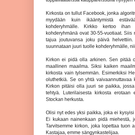
Kirkosta on tullut Facebook, jonka algoritm
myydään kuin ikääntymistä estävää 
kohderyhmälle. Kirkko kertoo ihan vir
kohderyhmänä ovat 30-55-vuotiaat. Siis 
tajua joutuvansa joku päivä helvettiin.
suunnataan juuri tuolle kohderyhmälle, ni
Kirkon ei pidä olla arkinen. Sen pitää o
maallinen maailma. Siksi kaiken maail
kirkosta vain tylsemmän. Esimerkiksi Hel
oluthetkiä. Se on yhtä vaivaannuttavaa ku
Kirkon pitäisi olla juuri se paikka, joss
tehtyä. Luterilaisesta kirkosta erotaan
Stockan herkusta.
Olisi nyt edes yksi paikka, joka ei kysyisi
Ei kukaan nainenkaan pidä miehestä, jo
Tarvitsemme kirkon, joka lopettaa tuon
Kastajaa, emme sängynkastelijaa.