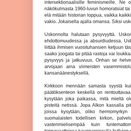
intersektionaalisille feminismeille. N
näkökulmasta 1960-luvun homoratsiat ta
elä mitään historian loppua, vaikka kaikk
vakio. Jokaisella ajalla omansa. Siksi usko
Uskonnolta halutaan pysyvyyttä. Uskon
ehdottomuudessa ja absurdiudessa. Usk
liittää ihmisen vuosituhansien ketjuun t
saako joogata tai pitää rastoja vai loukka
pysyvyys ja jatkuvuus. Onhan se helveti
arvojaan aina viimeisten vasemmistol
kansanäänestyksellä.
Kirkkoon mennään samasta syystä kui
päätöksenteon keskellä on rentouttavaa
kysytään joka paikassa, mitä mieltä ole
pisteitä netissä. Jopa Alkon kassalla pi
joissa kysytään, oliko hermomyrkyn
suomalaisten todellisen kirkon, palve
vastenmielisempää kuin tuntematto
toppavaatteissa kauppareissulla hyllyjen 