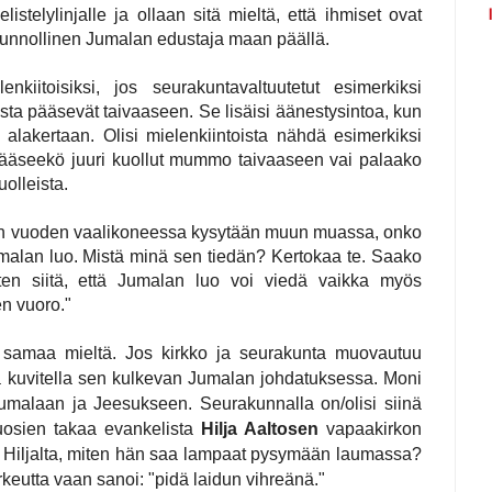
listelylinjalle ja ollaan sitä mieltä, että ihmiset ovat
 kunnollinen Jumalan edustaja maan päällä.
enkiitoisiksi, jos seurakuntavaltuutetut esimerkiksi
asta pääsevät taivaaseen. Se lisäisi äänestysintoa, kun
sä alakertaan. Olisi mielenkiintoista nähdä esimerkiksi
 pääseekö juuri kuollut mummo taivaaseen vai palaako
uolleista.
män vuoden vaalikoneessa kysytään muun muassa, onko
umalan luo. Mistä minä sen tiedän? Kertokaa te. Saako
tten siitä, että Jumalan luo voi viedä vaikka myös
en vuoro."
in samaa mieltä. Jos kirkko ja seurakunta muovautuu
a kuvitella sen kulkevan Jumalan johdatuksessa. Moni
umalaan ja Jeesukseen. Seurakunnalla on/olisi siinä
uosien takaa evankelista
Hilja Aaltosen
vapaakirkon
 Hiljalta, miten hän saa lampaat pysymään laumassa?
rkeutta vaan sanoi: "pidä laidun vihreänä."