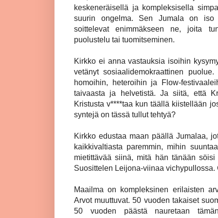
keskeneräisellä ja kompleksisella simpan
suurin ongelma. Sen Jumala on iso Puh
soittelevat enimmäkseen ne, joita tun
puolustelu tai tuomitseminen.
Kirkko ei anna vastauksia isoihin kysymyks
vetänyt sosiaalidemokraattinen puolue. K
homoihin, heteroihin ja Flow-festivaalei
taivaasta ja helvetistä. Ja siitä, että 
Kristusta v****taa kun täällä kiistellään j
syntejä on tässä tullut tehtyä?
Kirkko edustaa maan päällä Jumalaa, joten
kaikkivaltiasta paremmin, mihin suuntaan
mietittävää siinä, mitä hän tänään söisi 
Suosittelen Leijona-viinaa vichypullossa. 
Maailma on kompleksinen erilaisten arvo
Arvot muuttuvat. 50 vuoden takaiset suoma
50 vuoden päästä nauretaan tämän aj