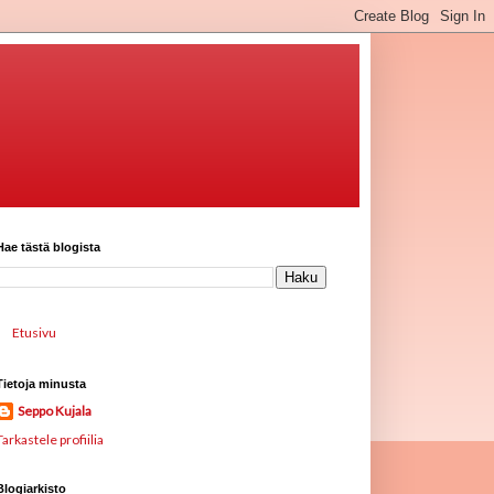
Hae tästä blogista
Etusivu
Tietoja minusta
Seppo Kujala
Tarkastele profiilia
Blogiarkisto