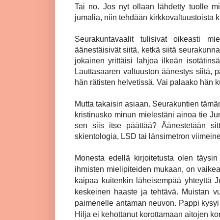
Tai no. Jos nyt ollaan lähdetty tuolle mie
jumalia, niin tehdään kirkkovaltuustoista
Seurakuntavaalit tulisivat oikeasti miel
äänestäisivät siitä, ketkä siitä seurakunn
jokainen yrittäisi lahjoa ilkeän isotätin
Lauttasaaren valtuuston äänestys siitä,
hän rätisten helvetissä. Vai palaako hän k
Mutta takaisin asiaan. Seurakuntien tä
kristinusko minun mielestäni ainoa tie J
sen siis itse päättää? Äänestetään si
skientologia, LSD tai länsimetron viimein
Monesta edellä kirjoitetusta olen täys
ihmisten mielipiteiden mukaan, on vaike
kaipaa kuitenkin läheisempää yhteyttä J
keskeinen haaste ja tehtävä. Muistan v
paimenelle antaman neuvon. Pappi kysyi
Hilja ei kehottanut korottamaan aitojen ko