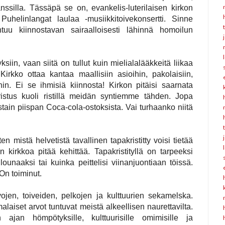
ssilla. Tässäpä se on, evankelis-luterilaisen kirkon
elinlangat laulaa -musiikkitoivekonsertti. Sinne
tuu kiinnostavan sairaalloisesti lähinnä homoilun
iin, vaan siitä on tullut kuin mielialalääkkeitä liikaa
irkko ottaa kantaa maallisiin asioihin, pakolaisiin,
hin. Ei se ihmisiä kiinnosta! Kirkon pitäisi saarnata
Kristus kuoli ristillä meidän syntiemme tähden. Jopa
ostain piispan Coca-cola-ostoksista. Vai turhaanko niitä
 mistä helvetistä tavallinen tapakristitty voisi tietää
 kirkkoa pitää kehittää. Tapakristityllä on tarpeeksi
lounaaksi tai kuinka peittelisi viinanjuontiaan töissä.
On toiminut.
jen, toiveiden, pelkojen ja kulttuurien sekamelska.
laiset arvot tuntuvat meistä alkeellisen naurettavilta.
an hömpötyksille, kulttuurisille omimisille ja