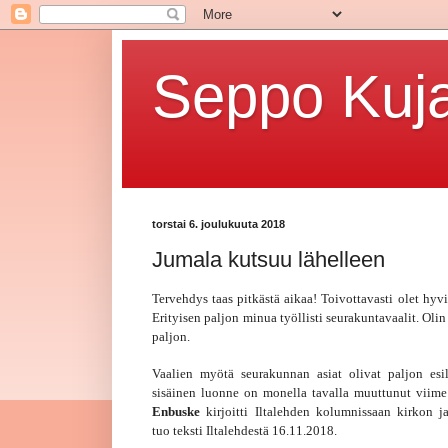
Seppo Kuja
torstai 6. joulukuuta 2018
Jumala kutsuu lähelleen
Tervehdys taas pitkästä aikaa! Toivottavasti olet hyvin 
Erityisen paljon minua työllisti seurakuntavaalit. Oli
paljon.
Vaalien myötä seurakunnan asiat olivat paljon esil
sisäinen luonne on monella tavalla muuttunut vii
Enbuske
kirjoitti Iltalehden kolumnissaan kirkon ja
tuo teksti Iltalehdestä 16.11.2018.