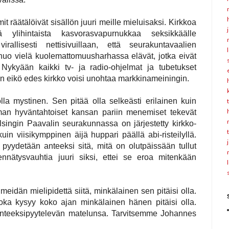
it räätälöivät sisällön juuri meille mieluisaksi. Kirkkoa
ylihintaista kasvorasvapurnukkaa seksikkäälle
allisesti nettisivuillaan, että seurakuntavaalien
nuo vielä kuolemattomuusharhassa elävät, jotka eivät
 Nykyään kaikki tv- ja radio-ohjelmat ja tubetukset
in eikö edes kirkko voisi unohtaa markkinameiningin.
lla mystinen. Sen pitää olla selkeästi erilainen kuin
man hyväntahtoiset kansan pariin menemiset tekevät
singin Paavalin seurakunnassa on järjestetty kirkko-
in viisikymppinen äijä huppari päällä abi-risteilyllä.
a pyydetään anteeksi sitä, mitä on olutpäissään tullut
 ennätysvauhtia juuri siksi, ettei se eroa mitenkään
 meidän mielipidettä siitä, minkälainen sen pitäisi olla.
ka kysyy koko ajan minkälainen hänen pitäisi olla.
 anteeksipyytelevän matelunsa. Tarvitsemme Johannes