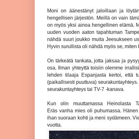
Moni on äänestänyt jaloillaan ja löytä
hengellisen järjestön. Meillä on vain tä
on myös yksi ainoa hengellinen elämä. Mu
uuden vuoden aaton tapahtuman Tampere
nähdä suuri joukko muita Jeesukseen usk
Hyvin surullista oli nähdä myös se, miten k
On tärkeätä tankata, jotta jaksaa ja pysy
osa. Ilman yhteyttä toisiin olemme irral
lehden tilaaja Espanjasta kertoi, että tu
(paikallisesti puuttuva) seurakuntayhteys.
seurakuntayhteys tai TV-7 -kanava.
Kun olin muuttamassa Heinolasta T
Eräs vanha mies oli puhumassa. Hänen kau
ihan suoraan kohti ja meni sydämeen. Vie
vuotta.