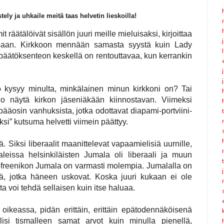
stely ja
uhkaile meitä taas helvetin lieskoilla!
t räätälöivät sisällön juuri meille mieluisaksi, kirjoittaa
saan.
Kirkkoon mennään samasta syystä kuin Lady
päätöksenteon keskellä on rentouttavaa, kun kerrankin
o kysyy minulta, minkälainen minun kirkkoni on? Tai
tuo näytä kirkon jäseniäkään kiinnostavan. Viimeksi
pääosin vanhuksista, jotka odottavat diapami-portviini-
si” kutsuma helvetti viimein päättyy.
ä. Siksi liberaalit maanittelevat vapaamielisiä uurnille,
aleissa helsinkiläisten Jumala oli liberaali ja muun
ofreenikon Jumala on varmasti molempia. Jumalalla on
llä, jotka häneen uskovat. Koska juuri kukaan ei ole
a voi tehdä sellaisen kuin itse haluaa.
oikeassa, pidän erittäin, erittäin epätodennäköisenä
lisi tismalleen samat arvot kuin minulla pienellä,