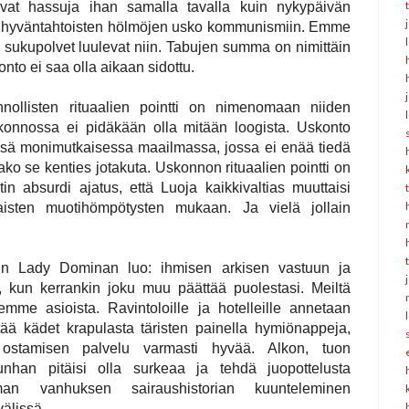
e ovat hassuja ihan samalla tavalla kuin nykypäivän
i hyväntahtoisten hölmöjen usko kommunismiin. Emme
i sukupolvet luulevat niin. Tabujen summa on nimittäin
nto ei saa olla aikaan sidottu.
nollisten rituaalien pointti on nimenomaan niiden
onnossa ei pidäkään olla mitään loogista. Uskonto
ässä monimutkaisessa maailmassa, jossa ei enää tiedä
ako se kenties jotakuta. Uskonnon rituaalien pointti on
n absurdi ajatus, että Luoja kaikkivaltias muuttaisi
aisten muotihömpötysten mukaan. Ja vielä jollain
n Lady Dominan luo: ihmisen arkisen vastuun ja
, kun kerrankin joku muu päättää puolestasi. Meiltä
mme asioista. Ravintoloille ja hotelleille annetaan
tää kädet krapulasta täristen painella hymiönappeja,
 ostamisen palvelu varmasti hyvää. Alkon, tuon
lunhan pitäisi olla surkeaa ja tehdä juopottelusta
man vanhuksen sairaushistorian kuunteleminen
välissä.