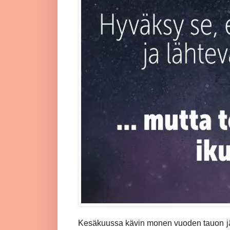
Kesäkuussa kävin monen vuoden tauon jä