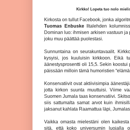
Kirkko! Lopeta tuo nolo mieli
Kirkosta on tullut Facebook, jonka algoritmi
Tuomas Enbuske
Iltalehden kolumnis
Dominan luo: ihmisen arkisen vastuun ja 
joku muu päättää puolestasi.
Sunnuntaina on seurakuntavaalit. Kirkk
kysyisi, jos kuuluisin kirkkoon. Eikä 
äänestysprosentti oli 15,5. Sekin koostui 
päissään milloin tämä humoristien “elämäk
Konservatiivit ovat aktiivisimpia äänestäji
jotta kirkon suunta muuttuisi. Viime va
Suomen Jumala taas konservatiivi. Skits
siis sattumalta samat arvot kuin ihmisi
jaksanut kahlata Raamattua läpi, Jumalast
Vaikka omasta mielestäni olen kaikesta 
sitä, että koko universumin luojalla o