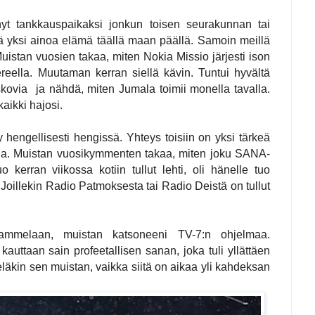
nyt tankkauspaikaksi jonkun toisen seurakunnan tai
mä yksi ainoa elämä täällä maan päällä. Samoin meillä
istan vuosien takaa, miten Nokia Missio järjesti ison
ella. Muutaman kerran siellä kävin. Tuntui hyvältä
ovia ja nähdä, miten Jumala toimii monella tavalla.
aikki hajosi.
y hengellisesti hengissä. Yhteys toisiin on yksi tärkeä
lisia. Muistan vuosikymmenten takaa, miten joku SANA-
o kerran viikossa kotiin tullut lehti, oli hänelle tuo
 Joillekin Radio Patmoksesta tai Radio Deistä on tullut
ammelaan, muistan katsoneeni TV-7:n ohjelmaa.
ttaan sain profeetallisen sanan, joka tuli yllättäen
läkin sen muistan, vaikka siitä on aikaa yli kahdeksan