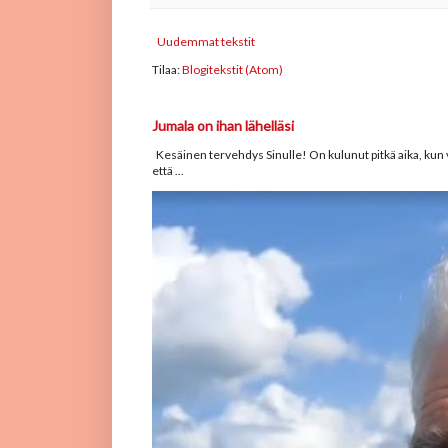
Uudemmat tekstit
Tilaa:
Blogitekstit (Atom)
Jumala on ihan lähelläsi
Kesäinen tervehdys Sinulle! On kulunut pitkä aika, kun v
että ...