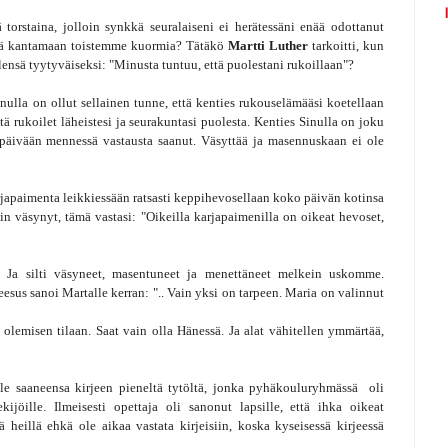
ä torstaina, jolloin synkkä seuralaiseni ei herätessäni enää odottanut
eitä kantamaan toistemme kuormia? Tätäkö
Martti Luther
tarkoitti, kun
lensä tyytyväiseksi: "Minusta tuntuu, että puolestani rukoillaan"?
nulla on ollut sellainen tunne, että kenties rukouselämääsi koetellaan
ttä rukoilet läheistesi ja seurakuntasi puolesta. Kenties Sinulla on joku
päivään mennessä vastausta saanut. Väsyttää ja masennuskaan ei ole
japaimenta leikkiessään ratsasti keppihevosellaan koko päivän kotinsa
niin väsynyt, tämä vastasi: "Oikeilla karjapaimenilla on oikeat hevoset,
et.. Ja silti väsyneet, masentuneet ja menettäneet melkein uskomme.
eesus sanoi Martalle kerran: ".. Vain yksi on tarpeen. Maria on valinnut
olemisen tilaan. Saat vain olla Hänessä. Ja alat vähitellen ymmärtää,
ulle saaneensa kirjeen pieneltä tytöltä, jonka pyhäkouluryhmässä oli
ekijöille. Ilmeisesti opettaja oli sanonut lapsille, että ihka oikeat
kä heillä ehkä ole aikaa vastata kirjeisiin, koska kyseisessä kirjeessä