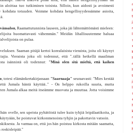
 aloittaa tuo tutkiminen toisista. Silloin, kun aidosti ja avoimesti
e kohdata totuuden. Voimme kohdata hengellisyydessämme asioita,
tä.
vänsalon
, Raamattutunnista lauseen, joka jäi lähtemättömästi mieleen:
lvelijoita huomattavasti vähemmän." Meidän lihallisuutemme haluaa
Palvelijoista on pulaa.
luksen. Saarnan pitäjä kertoi korealaisista vieraista, joita oli käynyt
tajia. Vieraista joku oli todennut, että "..tällä hetkellä maailman
sta isännistä oli todennut:
"Minä olen sitä mieltä, että kaiken
io
, totesi elämänkertakirjassaan
"Saarnaaja"
seuraavasti: "Mies kestää
että Jumala häntä käyttää.." - On helppo rukoilla suuria, mutta
iten Jumala alkaa meitä itseämme muovata ja muuttaa. Jotta voisimme
sän ovelle, sen upeista pyhätöistä tulee kuin tyhjiä leipälaatikoita, ja
a käytyään, he poistuvat kirkonmenoista tyhjin ja pakottavin vatsoin.
skiksesta. Ja varmaa on, että jos hän poistuu kirkosta mitään saamatta,
 roskisleipää."