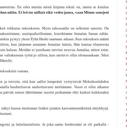
entista. En edes muista mistä kirjasta teksti on, mutta se kuuluu
ahan nälän. Ei leivän nälkää eikä veden janoa, vaan Minun sanojeni
elkeä rohkaisu rukoukseen. Myös rukousaihe on selkeästi sanottu. On
seurakuntiimme, asuinpaikoillemme, koteihimme Jumalan Sanan nälän.
ämänkin pystyy yksin Pyhä Henki saamaan aikaan. Kun rukouksen määrä
Silloin, kun jätämme asiamme Jumalan käsiin, Hän kantaa tilanteesta
kuin haluaa. Meidän ei juurikaan tarvitse neuvoa Jumalaa, miten esim.
n valtakunnan työtä jo silloin, kun meitä ei ollut olemassakaan. Siksi
Hänelle.
rukouksiin vastata.
in ja toivoin, että kun aallot lempeästi vyöryisivät Meksikonlahden
amalla huuhtelisivat rauhoittavasti mieltämme. Vuosi ei ollut alkanut
tamaa päivää ennen lähtöämme nuorin poikamme ehti kaiken kukkuraksi
sta näkyi luussa murtuman lisäksi jotakin kasvaimennäköisiä möykkyjä.
itustani.
osta ja lainelautailusta. Ja joka aamu herätessäni se oli paikalla -