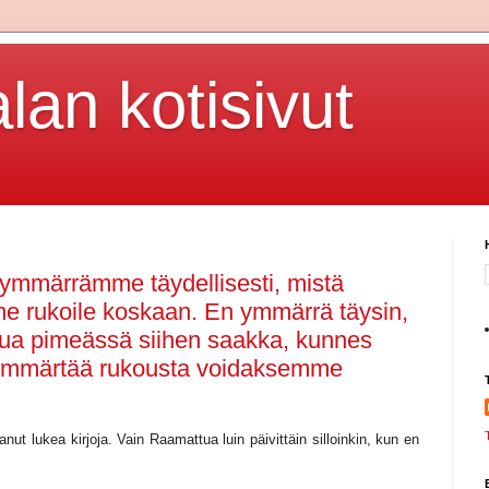
lan kotisivut
 ymmärrämme täydellisesti, mistä
 rukoile koskaan. En ymmärrä täysin,
stua pimeässä siihen saakka, kunnes
 ymmärtää rukousta voidaksemme
nut lukea kirjoja. Vain Raamattua luin päivittäin silloinkin, kun en