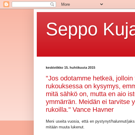
Seppo Kuja
keskiviikko 15. huhtikuuta 2015
"Jos odotamme hetkeä, jolloin
rukouksessa on kysymys, emme
mitä sähkö on, mutta en aio i
ymmärrän. Meidän ei tarvitse
rukoilla." Vance Havner
Meni useita vuosia, että en pystynyt/halunnut/jaksa
mitään muuta lukenut.