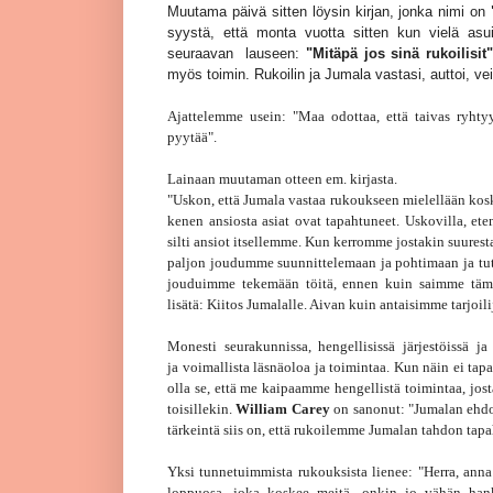
Muutama päivä sitten löysin kirjan, jonka nimi on
syystä, että monta vuotta sitten kun vielä asui
seuraavan lauseen:
"Mitäpä jos sinä rukoilisit"
myös toimin. Rukoilin ja Jumala vastasi, auttoi, ve
Ajattelemme usein: "Maa odottaa, että taivas ryhty
pyytää".
Lainaan muutaman otteen em. kirjasta.
"Uskon, että Jumala vastaa rukoukseen mielellään koska
kenen ansiosta asiat ovat tapahtuneet. Uskovilla, et
silti ansiot itsellemme. Kun kerromme jostakin suuresta
paljon joudumme suunnittelemaan ja pohtimaan ja tutk
jouduimme tekemään töitä, ennen kuin saimme tämä
lisätä: Kiitos Jumalalle. Aivan kuin antaisimme tarjoil
Monesti seurakunnissa, hengellisissä järjestöissä 
ja voimallista läsnäoloa ja toimintaa. Kun näin ei
olla se, että me kaipaamme hengellistä toimintaa, j
toisillekin.
William Carey
on sanonut: "Jumalan ehdoi
tärkeintä siis on, että rukoilemme Jumalan tahdon ta
Yksi tunnetuimmista rukouksista lienee: "Herra, anna
loppuosa, joka koskee meitä, onkin jo vähän hanka