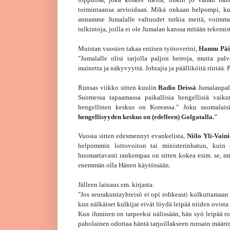
toimintaansa arvioidaan. Mikä onkaan helpompi, kuin
annamme Jumalalle valtuudet tutkia meitä, voimm
tulkintoja, joilla ei ole Jumalan kanssa mitään tekemis
Muistan vuosien takaa entisen työtoverini,
Hannu Päi
"Jumalalle olisi tarjolla paljon herroja, mutta pa
mainetta ja näkyvyyttä. Johtajia ja päälliköitä riittää. 
Runsas viikko sitten kuulin
Radio Deissä
Jumalanpalve
Suomessa tapaamassa paikallisia hengellisiä vaikut
hengellinen keskus on Koreassa." Joku suomalaisi
hengellisyyden keskus on (edelleen) Golgatalla."
Vuosia sitten edesmennyt evankelista,
Niilo Yli-Vain
helpommin lottovoiton tai ministerinhatun, kuin 
huomattavasti rankempaa on sitten kokea esim. se, m
enemmän olla Hänen käytössään.
Jälleen lainaus em. kirjasta:
"Jos seurakuntayhteisö ei opi rohkeasti kolkuttamaan I
kun nälkäiset kulkijat eivät löydä leipää niiden ovist
Kun ihminen on tarpeeksi nälissään, hän syö leipää ro
paholainen odottaa häntä tarjoillakseen runsain määrin