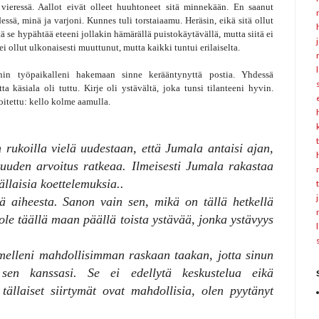
vieressä. Aallot eivät olleet huuhtoneet sitä minnekään. En saanut
essä, minä ja varjoni. Kunnes tuli torstaiaamu. Heräsin, eikä sitä ollut
ä se hypähtää eteeni jollakin hämärällä puistokäytävällä, mutta siitä ei
 ollut ulkonaisesti muuttunut, mutta kaikki tuntui erilaiselta.
n työpaikalleni hakemaan sinne kerääntynyttä postia. Yhdessä
a käsiala oli tuttu. Kirje oli ystävältä, joka tunsi tilanteeni hyvin.
joitettu: kello kolme aamulla.
 rukoilla vielä uudestaan, että Jumala antaisi ajan,
otuuden arvoitus ratkeaa. Ilmeisesti Jumala rakastaa
ällaisia koettelemuksia..
ä aiheesta. Sanon vain sen, mikä on tällä hetkellä
ole täällä maan päällä toista ystävää, jonka ystävyys
lleni mahdollisimman raskaan taakan, jotta sinun
 sen kanssasi. Se ei edellytä keskustelua eikä
tällaiset siirtymät ovat mahdollisia, olen pyytänyt