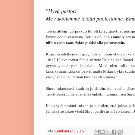
"Hyvä pastori
Me rukoilemme teidän puolestanne. Emm
Tietämättään tuo pikkutyttö oli kiteyttänyt lauseis
Emme odota vastausta. Totuus on, että
emme yleensä 
niihin vastataan. Asian pitäisi olla päinvastoin.
Kirjoitin edellä rukouspyynnöstä, johon et ole ehkä vi
10:12,13 ovat sanat Sinua varten:
"Älä pelkää Daniel
pyysit ymmärrystä Jumalalta. Minä olen tullut si
kaksikymmentäkaksi päivä, mutta Mikael, yksi suurimm
viipynyt siellä, Persian kuninkaiden luona."
Sinun rukouksesi kuultiin jo silloin, kun ensimmäisen
Tarvittaessa Jumala lähettää enkelin tuomaan sen Sinul
Koko sydämestäni toivon ja rukoilen, että jaksat jatka
Jumala itse aikoo viedä Sinut perille asti, Taivaaseen. J
klo
huhtikuuta 15, 2015