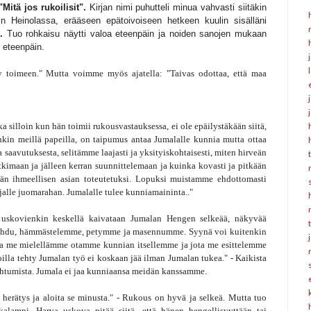
"Mitä jos rukoilisit".
Kirjan nimi puhutteli minua vahvasti siitäkin
n Heinolassa, erääseen epätoivoiseen hetkeen kuulin sisälläni
.
Tuo rohkaisu näytti valoa eteenpäin ja noiden sanojen mukaan
i eteenpäin.
y toimeen." Mutta voimme myös ajatella: "Taivas odottaa, että maa
 silloin kun hän toimii rukousvastauksessa, ei ole epäilystäkään siitä,
enkin meillä papeilla, on taipumus antaa Jumalalle kunnia mutta ottaa
 saavutuksesta, selitämme laajasti ja yksityiskohtaisesti, miten hirveän
imaan ja jälleen kerran suunnittelemaan ja kuinka kovasti ja pitkään
n ihmeellisen asian toteutetuksi. Lopuksi muistamme ehdottomasti
ijalle juomarahan. Jumalalle tulee kunniamaininta.."
ja uskovienkin keskellä kaivataan Jumalan Hengen selkeää, näkyvää
 tapahdu, hämmästelemme, petymme ja masennumme. Syynä voi kuitenkin
osta me mielellämme otamme kunnian itsellemme ja jota me esittelemme
lla tehty Jumalan työ ei koskaan jää ilman Jumalan tukea." - Kaikista
pahtumista. Jumala ei jaa kunniaansa meidän kanssamme.
 herätys ja aloita se minusta." - Rukous on hyvä ja selkeä. Mutta tuo
lampi. Harva uskova pitää siitä, että hänen hengellisyyttään tai