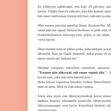
En yllättynyt nähdessäni, että kirje oli päivätty sin
minua. Tätäkö Paavali tarkoitti, kun hän kehotti m
hän sanoi tuntiessaan itsensä erityisen vahvaksi ja mie
Olen useana päivänä ajatellut Sinua. Kuulostellut. Mi
näinä päivinä rajusti. Sielunvihollinen ei pidä siitä, e
henkilökohtainen rukouspyyntö, johon et ole tähän 
vieras kaveri.
Olen/olemme kuin se pikku poika, joka inkkaria ja kar
lähistöllä. Kun isä illalla ihmetteli, miksi poika oli 
mutta minun piti laukata itse."
Olemme yrittäneet, rukoilleet, taistelleet, uskone
"Teemme niin ahkerasti, että emme ennätä olla."
- J
hyvän osan, eikä sitä oteta häneltä pois."
Herra haluaa vapauttaa Sinutkin tuohon ihmeelliseen 
mitä on armo. Mitä on elää uskon varassa.
Jokin aika sitten eräs lähetystyöntekijä kertoi min
laadittu kirjeitä ulkomailla toimiville lähetystyönt
lähetyssaarnaajat ovat hyvin kiireellisiä ihmisiä, ei
sanottiin vain: