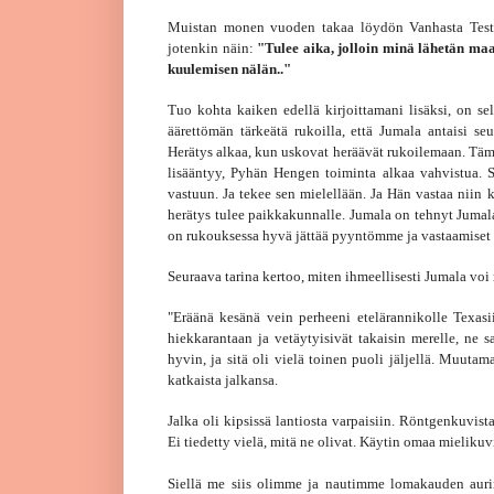
Muistan monen vuoden takaa löydön Vanhasta Testam
jotenkin näin:
"Tulee aika, jolloin minä lähetän ma
kuulemisen nälän.."
Tuo kohta kaiken edellä kirjoittamani lisäksi, on s
äärettömän tärkeätä rukoilla, että Jumala antaisi 
Herätys alkaa, kun uskovat heräävät rukoilemaan. T
lisääntyy, Pyhän Hengen toiminta alkaa vahvistua. 
vastuun. Ja tekee sen mielellään. Ja Hän vastaa niin 
herätys tulee paikkakunnalle. Jumala on tehnyt Jumala
on rukouksessa hyvä jättää pyyntömme ja vastaamiset 
Seuraava tarina kertoo, miten ihmeellisesti Jumala voi 
"Eräänä kesänä vein perheeni etelärannikolle Texasi
hiekkarantaan ja vetäytyisivät takaisin merelle, ne s
hyvin, ja sitä oli vielä toinen puoli jäljellä. Muu
katkaista jalkansa.
Jalka oli kipsissä lantiosta varpaisiin. Röntgenkuvi
Ei tiedetty vielä, mitä ne olivat. Käytin omaa mielikuv
Siellä me siis olimme ja nautimme lomakauden auring