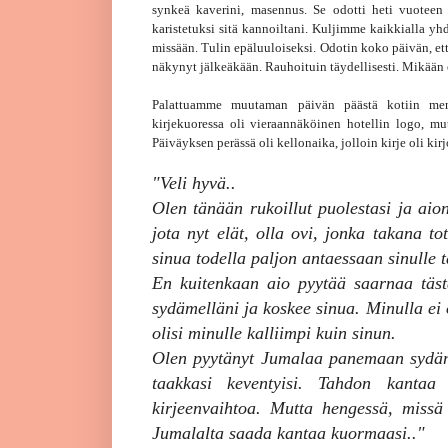
synkeä kaverini, masennus. Se odotti heti vuoteen 
karistetuksi sitä kannoiltani. Kuljimme kaikkialla yhd
missään. Tulin epäluuloiseksi. Odotin koko päivän, ett
näkynyt jälkeäkään. Rauhoituin täydellisesti. Mikään ei
Palattuamme muutaman päivän päästä kotiin meni
kirjekuoressa oli vieraannäköinen hotellin logo, mutt
Päiväyksen perässä oli kellonaika, jolloin kirje oli kir
"Veli hyvä..
Olen tänään rukoillut puolestasi ja aion
jota nyt elät, olla ovi, jonka takana t
sinua todella paljon antaessaan sinulle t
En kuitenkaan aio pyytää saarnaa täst
sydämelläni ja koskee sinua. Minulla ei 
olisi minulle kalliimpi kuin sinun.
Olen pyytänyt Jumalaa panemaan sydäme
taakkasi keventyisi. Tahdon kantaa
kirjeenvaihtoa. Mutta hengessä, missä 
Jumalalta saada kantaa kuormaasi.."