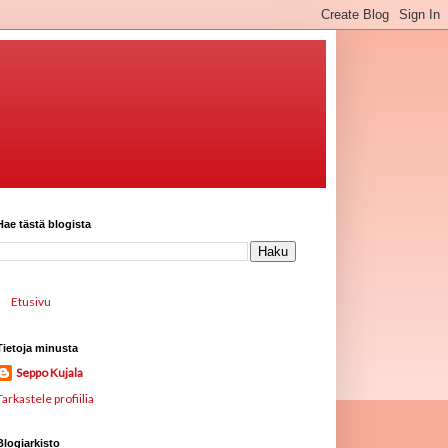
Hae tästä blogista
Etusivu
Tietoja minusta
Seppo Kujala
Tarkastele profiilia
Blogiarkisto