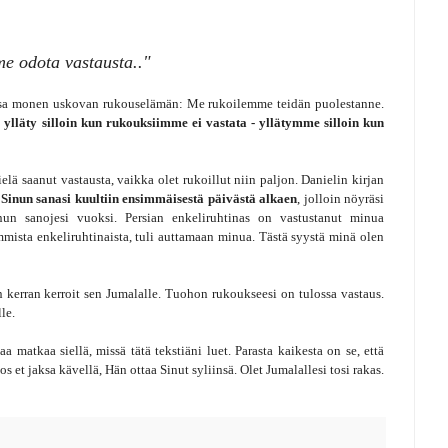
e odota vastausta.."
iinsa monen uskovan rukouselämän: Me rukoilemme teidän puolestanne.
ylläty silloin kun rukouksiimme ei vastata - yllätymme silloin kun
elä saanut vastausta, vaikka olet rukoillut niin paljon. Danielin kirjan
.
Sinun sanasi kuultiin ensimmäisestä päivästä alkaen
, jolloin nöyräsi
nun sanojesi vuoksi. Persian enkeliruhtinas on vastustanut minua
ista enkeliruhtinaista, tuli auttamaan minua. Tästä syystä minä olen
 kerran kerroit sen Jumalalle. Tuohon rukoukseesi on tulossa vastaus.
le.
a matkaa siellä, missä tätä tekstiäni luet. Parasta kaikesta on se, että
os et jaksa kävellä, Hän ottaa Sinut syliinsä. Olet Jumalallesi tosi rakas.