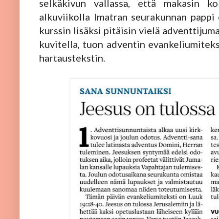
selkäkivun vallassa, että makasin kok
alkuviikolla Imatran seurakunnan pappi o
kurssin lisäksi pitäisin vielä adventtijum
kuvitella, tuon adventin evankeliumitekst
hartaustekstin.