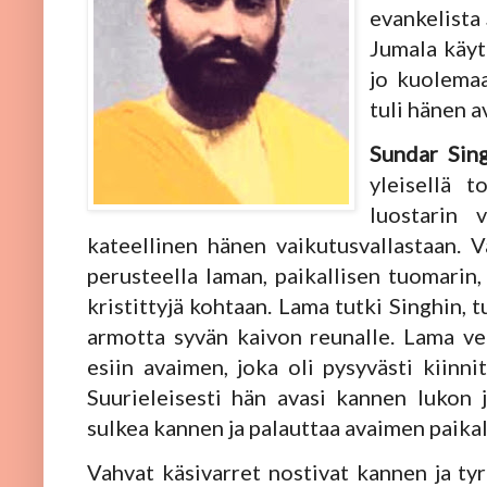
evankelista
Jumala käytt
jo kuolemaa
tuli hänen 
Sundar Sin
yleisellä t
luostarin v
kateellinen hänen vaikutusvallastaan. V
perusteella laman, paikallisen tuomarin,
kristittyjä kohtaan. Lama tutki Singhin, 
armotta syvän kaivon reunalle. Lama veti
esiin avaimen, joka oli pysyvästi kiinni
Suurieleisesti hän avasi kannen lukon 
sulkea kannen ja palauttaa avaimen paika
Vahvat käsivarret nostivat kannen ja tyr