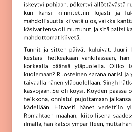
iskeytyi pohjaan, pökertyi ällöttävästä r
kun kansi kiinnitettiin lujasti ja lu
mahdollisuutta kiivetä ulos, vaikka kantt
käsivartensa oli murtunut, ja sitä paitsi 
mahdottomat kiivetä.
Tunnit ja sitten päivät kuluivat. Juuri 
kestäisi hetkeäkään vankilassaan, hän
korkealla päänsä yläpuolella. Oliko 
kuolemaan? Ruosteinen sarana narisi ja y
taivaalla hänen yläpuolellaan. Singh hätk
kasvojaan. Se oli köysi. Köyden päässä o
heikkona, onnistui pujottamaan jalkansa 
kädellään. Hitaasti hänet vedettiin y
Romahtaen maahan, kiitollisena saades
ilmalla, hän katsoi ympärilleen, mutta hä