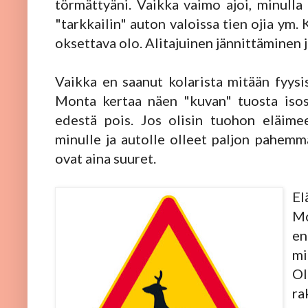
törmättyäni. Vaikka vaimo ajoi, minulla
"tarkkailin" auton valoissa tien ojia ym.
oksettava olo. Alitajuinen jännittäminen ja
Vaikka en saanut kolarista mitään fyysis
Monta kertaa näen "kuvan" tuosta isost
edestä pois. Jos olisin tuohon eläime
minulle ja autolle olleet paljon pahemmat
ovat aina suuret.
El
Mo
en
mi
Ol
ra