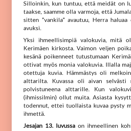
Silloinkin, kun tuntuu, että meidät on 
taakse, saamme olla varmoja, että Jumala
sitten ”vankila” avautuu, Herra haluaa
avuksi.
Yksi ihmeellisimpiä valokuvia, mitä o
Kerimäen kirkosta. Vaimon veljen poik
kesänä poikenneet tutustumaan Kerimä
ottivat myös monia valokuvia. Illalla maj
otettuja kuvia. Hämmästys oli melkoi
alttarilta. Kuvassa oli aivan selvästi
polvistuneena alttarille. Kun valokuv
(ihmissilmin) ollut muita. Asiasta kysytt
todennut, ettei tuollaista kuvaa pysty m
ihmettä.
Jesajan 13. luvussa
on ihmeellinen kohta