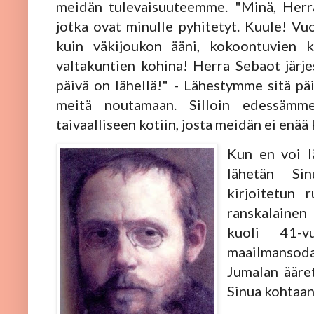
meidän tulevaisuuteemme. "Minä, Herra
jotka ovat minulle pyhitetyt. Kuule! Vuo
kuin väkijoukon ääni, kokoontuvien k
valtakuntien kohina! Herra Sebaot järje
päivä on lähellä!" - Lähestymme sitä päi
meitä noutamaan. Silloin edessämm
taivaalliseen kotiin, josta meidän ei enää
Kun en voi lä
lähetän Sin
kirjoitetun 
ranskalainen 
kuoli 41-v
maailmansod
Jumalan ääret
Sinua kohtaan