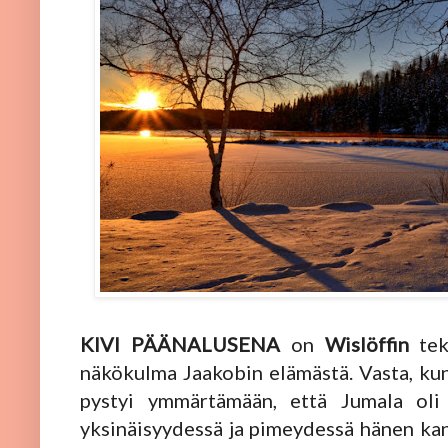
KIVI PÄÄNALUSENA
on
Wislöffin
teks
näkökulma Jaakobin elämästä. Vasta, kun
pystyi ymmärtämään, että Jumala oli
yksinäisyydessä ja pimeydessä hänen kan