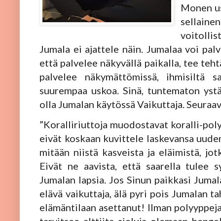
Monen us
sellaine
voitollis
Jumala ei ajattele näin. Jumalaa voi palve
että palvelee näkyvällä paikalla, tee teh
palvelee näkymättömissä, ihmisiltä s
suurempaa uskoa. Sinä, tuntematon ystä
olla Jumalan käytössä Vaikuttaja. Seuraava
”Koralliriuttoja muodostavat koralli-poly
eivät koskaan kuvittele laskevansa uuden
mitään niistä kasveista ja eläimistä, jot
Eivät ne aavista, että saarella tulee s
Jumalan lapsia. Jos Sinun paikkasi Jumal
elävä vaikuttaja, älä pyri pois Jumalan t
elämäntilaan asettanut! Ilman polyyppeja 