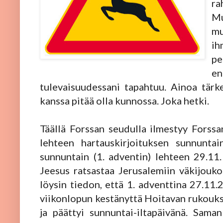
ra
Mu
mu
ih
pe
e
tulevaisuudessani tapahtuu. Ainoa tärk
kanssa pitää olla kunnossa. Joka hetki.
Täällä Forssan seudulla ilmestyy Forssa
lehteen hartauskirjoituksen sunnuntai
sunnuntain (1. adventin) lehteen 29.11.
Jeesus ratsastaa Jerusalemiin väkijouko
löysin tiedon, että 1. adventtina 27.11.
viikonlopun kestänyttä Hoitavan rukoukse
ja päättyi sunnuntai-iltapäivänä. Sama