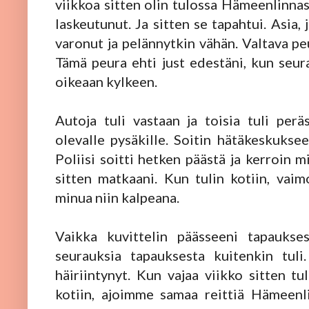
viikkoa sitten olin tulossa Hämeenlinnas
laskeutunut. Ja sitten se tapahtui. Asia, 
varonut ja pelännytkin vähän. Valtava pe
Tämä peura ehti just edestäni, kun seura
oikeaan kylkeen.
Autoja tuli vastaan ja toisia tuli peräs
olevalle pysäkille. Soitin hätäkeskuksee
Poliisi soitti hetken päästä ja kerroin m
sitten matkaani. Kun tulin kotiin, vai
minua niin kalpeana.
Vaikka kuvittelin päässeeni tapaukses
seurauksia tapauksesta kuitenkin tu
häiriintynyt. Kun vajaa viikko sitten 
kotiin, ajoimme samaa reittiä Hämeenli