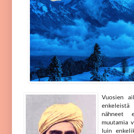
Vuosien ai
enkeleistä
nähneet 
muutamia va
luin enkeli