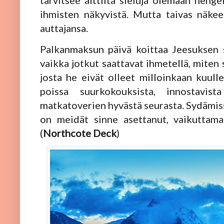
tarvitsee alttiita sieluja olemaan hengel
ihmisten näkyvistä. Mutta taivas näke
auttajansa.
Palkanmaksun päivä koittaa Jeesuksen 
vaikka jotkut saattavat ihmetellä, miten s
josta he eivät olleet milloinkaan kuulle
poissa suurkokouksista, innostavist
matkatoverien hyvästä seurasta. Sydämi
on meidät sinne asettanut, vaikuttama
(
Northcote Deck
)