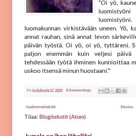
”Oi yö, kaune
luomistyön
luomistyön
luomakunnan virkistävään uneen. Yö, ka
annat rauhan, sinä annat levon särkevill
päivän työstä. Oi yö, oi yö, tyttäreni. 
paljon enemmän kuin veljesi päivä k
tehdessään työtä ihminen kunnioittaa m
uskoo itsensä minun huostaani."
klo
joulukuuta 17, 2020
Ei kommentteja:
Uudemmat tekstit
Etusivu
Tilaa:
Blogitekstit (Atom)