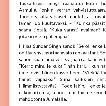
Tuskallisesti Singh raahautui kotiin 
Aamulla, jonkin verran vahvistuttuaan
Tunnin sisällä vihaiset munkit tarttuiva
laman luo kuultavaksi. – ”Kuinka pääsit
saada tietää. ”Kuka varasti avaimen? 
jotakin vielä pahempaa.”
Hiljaa Sundar Singh sanoi: ”Se oli enkeli
on täytynyt murtaa avain renkaastani. Se 
sanoessaan lama veti syrjään raskaan viit
”Kerro minulle kuka..” hän karjui, kun h
ilme levisi hänen kasvoilleen. ”Viekää tä
hänet vapaaksi.” Siinä kaikkien näht
Hämmästyttävää? Todellakin, enkeli
uskomattomia, kunnes muistamme kenelle
mahdotonta Jumalalle."