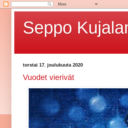
Seppo Kujalan
torstai 17. joulukuuta 2020
Vuodet vierivät