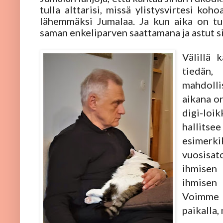
tulla alttarisi, missä ylistysvirtesi koh
lähemmäksi Jumalaa. Ja kun aika on tul
saman enkeliparven saattamana ja astut s
Välillä 
tiedän
mahdolli
aikana o
digi-l
hallits
esimerki
vuosisat
ihmisen
ihmisen
Voimme 
paikalla,