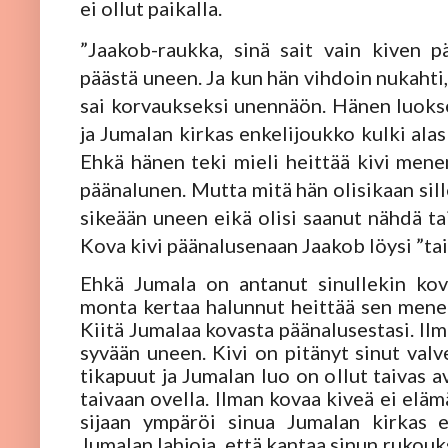
ei ollut paikalla.
”Jaakob-raukka, sinä sait vain kiven p
päästä uneen. Ja kun hän vihdoin nukahti,
sai korvaukseksi unennäön. Hänen luoksee
ja Jumalan kirkas enkelijoukko kulki alas
Ehkä hänen teki mieli heittää kivi men
päänalunen. Mutta mitä hän olisikaan sil
sikeään uneen eikä olisi saanut nähdä ta
Kova kivi päänalusenaan Jaakob löysi ”tai
Ehkä Jumala on antanut sinullekin kov
monta kertaa halunnut heittää sen menem
Kiitä Jumalaa kovasta päänalusestasi. Ilma
syvään uneen. Kivi on pitänyt sinut valve
tikapuut ja Jumalan luo on ollut taivas 
taivaan ovella. Ilman kovaa kiveä ei elämä
sijaan ympäröi sinua Jumalan kirkas e
Jumalan lahjoja, että kantaa sinun rukouk