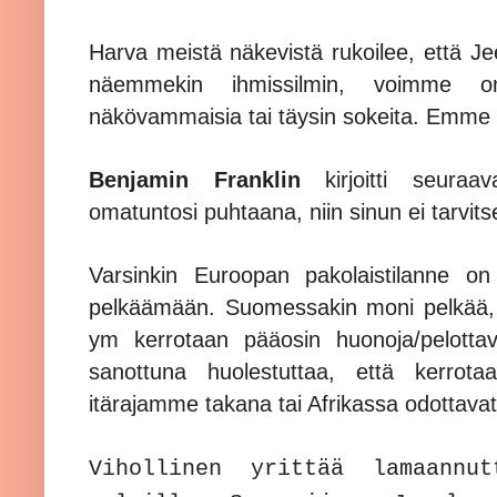
Harva meistä näkevistä rukoilee, että Je
näemmekin ihmissilmin, voimme 
näkövammaisia tai täysin sokeita. Emm
Benjamin Franklin
kirjoitti seuraav
omatuntosi puhtaana, niin sinun ei tarvit
Varsinkin Euroopan pakolaistilanne on
pelkäämään. Suomessakin moni pelkää, m
ym kerrotaan pääosin huonoja/pelottavi
sanottuna huolestuttaa, että kerrotaa
itärajamme takana tai Afrikassa odottavat k
Vihollinen yrittää lamaannut