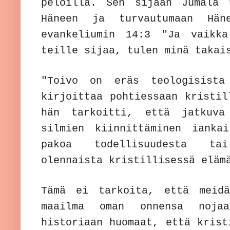
peloilla. Sen sijaan Jumala 
Häneen ja turvautumaan Häne
evankeliumin 14:3 "Ja vaikka
teille sijaa, tulen minä taka
"Toivo on eräs teologisist
kirjoittaa pohtiessaan kristil
hän tarkoitti, että jatkuva
silmien kiinnittäminen ianka
pakoa todellisuudesta ta
olennaista kristillisessä eläm
Tämä ei tarkoita, että meidä
maailma oman onnensa nojaa
historiaan huomaat, että krist