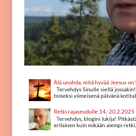
Älä unohda, mitä hyvää Jeesus on 
Tervehdys Sinulle siellä jossakin!
toiseksi viimeisenä päivänä kotital
Retki rajaseudulle 14.-20.2.2025
Tervehdys, blogini lukija! Pitkästä 
erilainen kuin mikään aiempi retki.