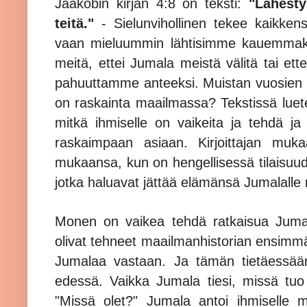
Jaakobin kirjan 4:8 on teksti:
"Lähesty
teitä."
- Sielunvihollinen tekee kaikken
vaan mieluummin lähtisimme kauemmaksi
meitä, ettei Jumala meistä välitä tai e
pahuuttamme anteeksi. Muistan vuosien ta
on raskainta maailmassa? Tekstissä luetelt
mitkä ihmiselle on vaikeita ja tehdä ja 
raskaimpaan asiaan. Kirjoittajan muk
mukaansa, kun on hengellisessä tilaisuude
jotka haluavat jättää elämänsä Jumalall
Monen on vaikea tehdä ratkaisua Juma
olivat tehneet maailmanhistorian ensimmäi
Jumalaa vastaan. Ja tämän tietäessää
edessä. Vaikka Jumala tiesi, missä tuo p
"Missä olet?" Jumala antoi ihmiselle m