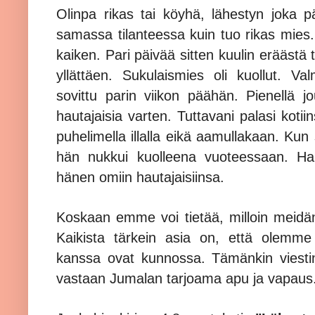
Olinpa rikas tai köyhä, lähestyn joka 
samassa tilanteessa kuin tuo rikas mi
kaiken. Pari päivää sitten kuulin eräästä tu
yllättäen. Sukulaismies oli kuollut. Valm
sovittu parin viikon päähän. Pienellä jo
hautajaisia varten. Tuttavani palasi kotii
puhelimella illalla eikä aamullakaan. Kun 
hän nukkui kuolleena vuoteessaan. Hauta
hänen omiin hautajaisiinsa.
Koskaan emme voi tietää, milloin meidä
Kaikista tärkein asia on, että olemm
kanssa ovat kunnossa. Tämänkin viestin
vastaan Jumalan tarjoama apu ja vapaus