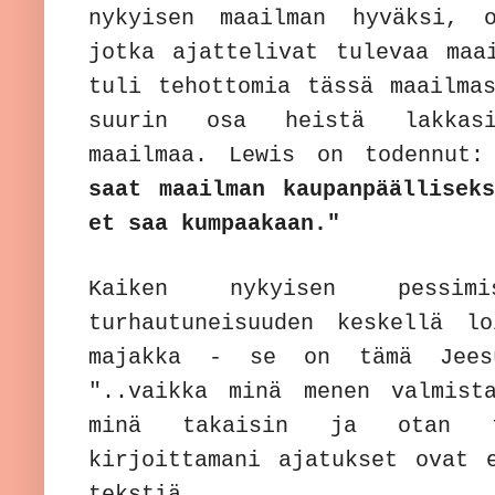
nykyisen maailman hyväksi, 
jotka ajattelivat tulevaa maa
tuli tehottomia tässä maailma
suurin osa heistä lakkasi
maailmaa. Lewis on todennut:
saat maailman kaupanpäällisek
et saa kumpaakaan."
Kaiken nykyisen pessim
turhautuneisuuden keskellä l
majakka - se on tämä Jeesu
"..vaikka minä menen valmist
minä takaisin ja otan t
kirjoittamani ajatukset ovat
tekstiä.