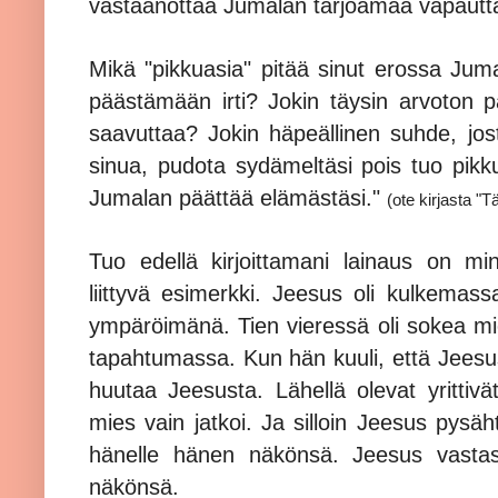
vastaanottaa Jumalan tarjoamaa vapautt
Mikä "pikkuasia" pitää sinut erossa Juma
päästämään irti? Jokin täysin arvoton 
saavuttaa? Jokin häpeällinen suhde, jo
sinua, pudota sydämeltäsi pois tuo pikku
Jumalan päättää elämästäsi."
(ote kirjasta "
Tuo edellä kirjoittamani lainaus on mi
liittyvä esimerkki. Jeesus oli kulkemass
ympäröimänä. Tien vieressä oli sokea mies
tapahtumassa. Kun hän kuuli, että Jeesus 
huutaa Jeesusta. Lähellä olevat yritti
mies vain jatkoi. Ja silloin Jeesus pysäh
hänelle hänen näkönsä. Jeesus vasta
näkönsä.