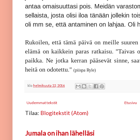
antaa omaisuuttasi pois. Meidän varastom
sellaista, josta olisi iloa tänään jollekin 
oli mm se, että antaminen on lahjaa. Oli 
Rukoilen, että tämä päivä on meille suuren
elämä on kaikkein paras ratkaisu. "Taivas o
paikka. Ne jotka kerran pääsevät sinne, saa
heitä on odotettu."
(piispa Ryle)
klo
helmikuuta 22, 2016
Uudemmat tekstit
Etusivu
Tilaa:
Blogitekstit (Atom)
Jumala on ihan lähelläsi