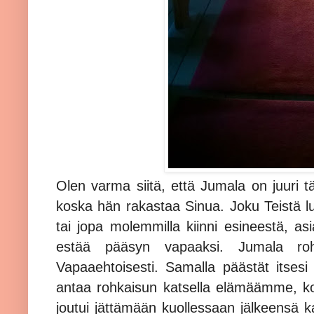
Olen varma siitä, että Jumala on juuri täl
koska hän rakastaa Sinua. Joku Teistä luk
tai jopa molemmilla kiinni esineestä, asi
estää pääsyn vapaaksi. Jumala roh
Vapaaehtoisesti. Samalla päästät itsesi 
antaa rohkaisun katsella elämäämme, k
joutui jättämään kuollessaan jälkeensä ka