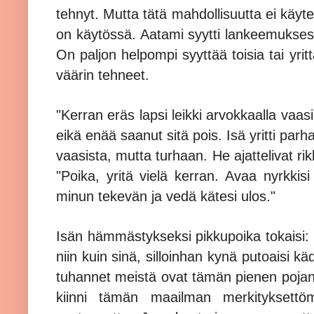
tehnyt. Mutta tätä mahdollisuutta ei käytet
on käytössä. Aatami syytti lankeemukse
On paljon helpompi syyttää toisia tai yri
väärin tehneet.
"Kerran eräs lapsi leikki arvokkaalla vaas
eikä enää saanut sitä pois. Isä yritti pa
vaasista, mutta turhaan. He ajattelivat rik
"Poika, yritä vielä kerran. Avaa nyrkkisi
minun tekevän ja vedä kätesi ulos."
Isän hämmästykseksi pikkupoika tokaisi: "
niin kuin sinä, silloinhan kynä putoaisi k
tuhannet meistä ovat tämän pienen pojan 
kiinni tämän maailman merkityksettöm