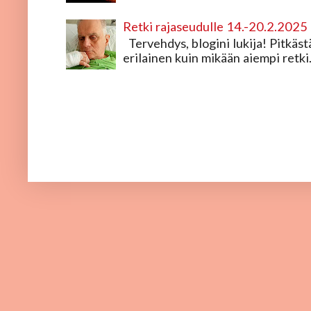
Retki rajaseudulle 14.-20.2.2025
Tervehdys, blogini lukija! Pitkästä 
erilainen kuin mikään aiempi retki.