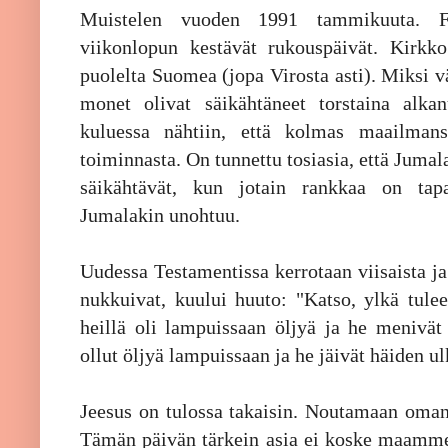
Muistelen vuoden 1991 tammikuuta. For
viikonlopun kestävät rukouspäivät. Kirkko
puolelta Suomea (jopa Virosta asti). Miksi vä
monet olivat säikähtäneet torstaina alka
kuluessa nähtiin, että kolmas maailman
toiminnasta. On tunnettu tosiasia, että Jumala
säikähtävät, kun jotain rankkaa on tap
Jumalakin unohtuu.
Uudessa Testamentissa kerrotaan viisaista ja
nukkuivat, kuului huuto: "Katso, ylkä tulee.
heillä oli lampuissaan öljyä ja he menivät 
ollut öljyä lampuissaan ja he jäivät häiden ul
Jeesus on tulossa takaisin. Noutamaan omans
Tämän päivän tärkein asia ei koske maamme t