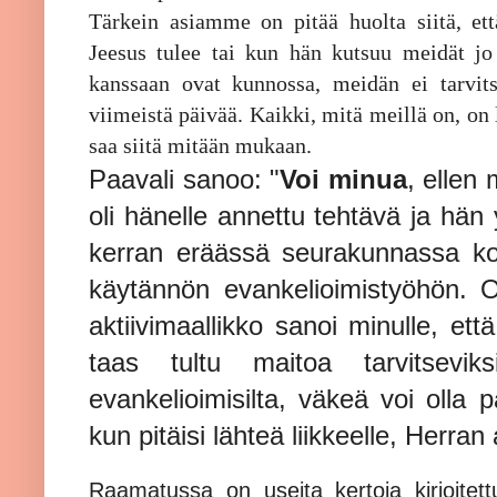
Tärkein asiamme on pitää huolta siitä, et
Jeesus tulee tai kun hän kutsuu meidät j
kanssaan ovat kunnossa, meidän ei tarvit
viimeistä päivää. Kaikki, mitä meillä on, 
saa siitä mitään mukaan.
Paavali sanoo: "
Voi minua
, ellen 
oli hänelle annettu tehtävä ja hän
kerran eräässä seurakunnassa ko
käytännön evankelioimistyöhön. O
aktiivimaallikko sanoi minulle, e
taas tultu maitoa tarvitsevik
evankelioimisilta, väkeä voi olla 
kun pitäisi lähteä liikkeelle, Herran 
Raamatussa on useita kertoja kirjoitet