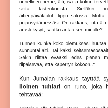
onnellinen perhe, äiti, isä ja kolme tervet
soitat lastenkodista. Sielläkin on 
äitienpäivälaulut, lippu salossa. Mutta
pojansydämessäsi. On rakkaus, jota äiti 
arasti kysyt, saatko antaa sen minulle?
Tunnen kuinka koko olemuksesi huutaa m
sunnuntai-äiti. Tai kaksi seitsemäsosaäiti
Sekin riittää evääksi edes pienen ma
riipaisevaa, että käperryn kokoon.."
Kun Jumalan rakkaus täyttää 
Iloinen tuhlari
on runo, joka h
tehtävää: