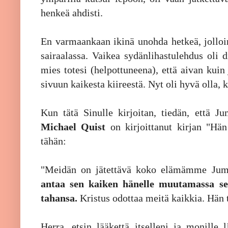
henkeä ahdisti.
En varmaankaan ikinä unohda hetkeä, jolloi
sairaalassa. Vaikea sydänlihastulehdus oli 
mies totesi (helpottuneena), että aivan kuin
sivuun kaikesta kiireestä. Nyt oli hyvä olla, 
Kun tätä Sinulle kirjoitan, tiedän, että J
Michael Quist
on kirjoittanut kirjan "Hän
tähän:
"Meidän on jätettävä koko elämämme Juma
antaa sen kaiken hänelle muutamassa se
tahansa.
Kristus odottaa meitä kaikkia. Hän 
Herra, etsin lääkettä itselleni ja monille 