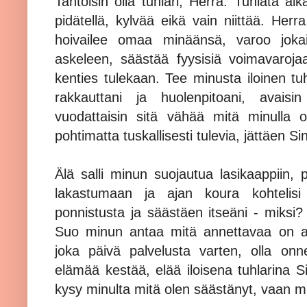
Tahtoisin olla tuhlari, Herra. Tuhlata ai
pidätellä, kylvää eikä vain niittää. Herr
hoivailee omaa minäänsä, varoo jokai
askeleen, säästää fyysisiä voimavaroja
kenties tulekaan. Tee minusta iloinen tuh
rakkauttani ja huolenpitoani, avaisin
vuodattaisin sitä vähää mitä minulla o
pohtimatta tuskallisesti tulevia, jättäen S
Älä salli minun suojautua lasikaappiin, 
lakastumaan ja ajan koura kohtelisi 
ponnistusta ja säästäen itseäni - miksi? 
Suo minun antaa mitä annettavaa on avo
joka päivä palvelusta varten, olla onn
elämää kestää, elää iloisena tuhlarina Si
kysy minulta mitä olen säästänyt, vaan mi