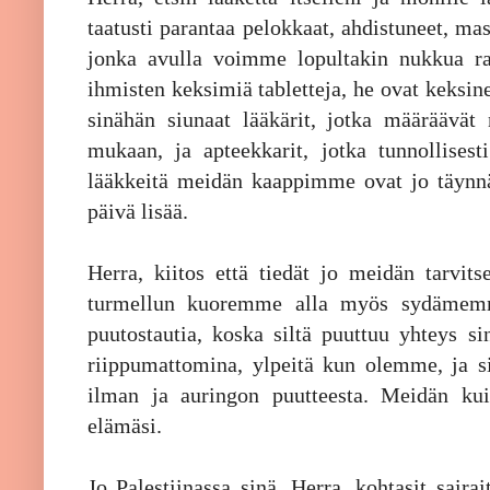
taatusti parantaa pelokkaat, ahdistuneet, ma
jonka avulla voimme lopultakin nukkua rau
ihmisten keksimiä tabletteja, he ovat keksin
sinähän siunaat lääkärit, jotka määräävät
mukaan, ja apteekkarit, jotka tunnollisest
lääkkeitä meidän kaappimme ovat jo täynnä
päivä lisää.
Herra, kiitos että tiedät jo meidän tarvitse
turmellun kuoremme alla myös sydämemm
puutostautia, koska siltä puuttuu yhteys s
riippumattomina, ylpeitä kun olemme, ja s
ilman ja auringon puutteesta. Meidän kui
elämäsi.
Jo Palestiinassa sinä, Herra, kohtasit saira