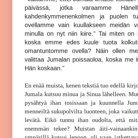
päivässä, jotka varaamme Häne
kahdenkymmenenkolmen ja puolen tunn
ovellamme vain kuullakseen meidän va
minulla on nyt niin kiire." Tai miten on
koska emme edes kuule tuota kolku
omantuntomme ovella? Näin ollen meil
valittaa Jumalan poissaoloa, koska me
Hän koskaan."
En enää muista, kenen tekstiä tuo edellä kirj
Jumala kutsuu minua ja Sinua lähelleen. Mut
pysähtyä ihan tosissaan ja kuunnella Juma
menneiltä sukupolvilta luonteen, joka vaiku
levätä. Eikö tunnu ihan oudolta, että mi
enemmän tekee? Muistan äiti-vainaanki
ympärillä kutsui lepoon, oli vaan jatkettav