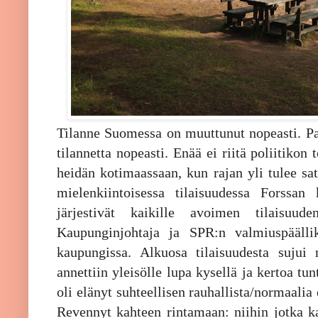
Tilanne Suomessa on muuttunut nopeasti. P
tilannetta nopeasti. Enää ei riitä poliitikon 
heidän kotimaassaan, kun rajan yli tulee sat
mielenkiintoisessa tilaisuudessa Forssan
järjestivät kaikille avoimen tilaisuud
Kaupunginjohtaja ja SPR:n valmiuspäällikk
kaupungissa. Alkuosa tilaisuudesta sujui r
annettiin yleisölle lupa kysellä ja kertoa tu
oli elänyt suhteellisen rauhallista/normaalia
Revennyt kahteen rintamaan: niihin jotka ka