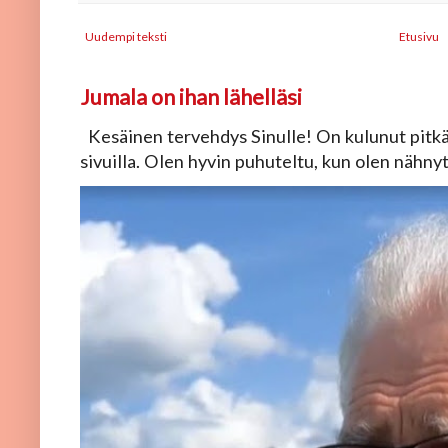
Uudempi teksti
Etusivu
Jumala on ihan lähelläsi
Kesäinen tervehdys Sinulle! On kulunut pitkä 
sivuilla. Olen hyvin puhuteltu, kun olen nähnyt, 