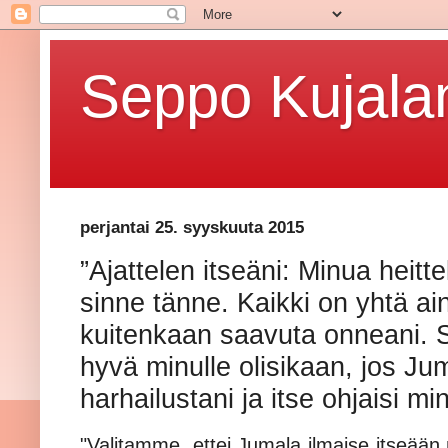
Seppo Kujalan
perjantai 25. syyskuuta 2015
”Ajattelen itseäni: Minua heitt
sinne tänne. Kaikki on yhtä a
kuitenkaan saavuta onneani. Si
hyvä minulle olisikaan, jos Ju
harhailustani ja itse ohjaisi m
"Valitamme, ettei Jumala ilmaise itseään