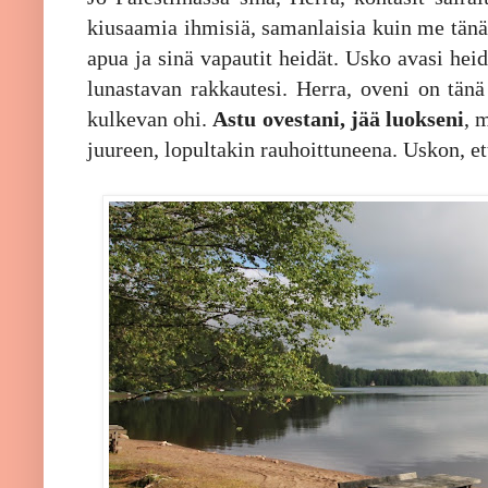
kiusaamia ihmisiä, samanlaisia kuin me tänää
apua ja sinä vapautit heidät. Usko avasi he
lunastavan rakkautesi. Herra, oveni on tänä
kulkevan ohi.
Astu ovestani, jää luokseni
, 
juureen, lopultakin rauhoittuneena. Uskon, et