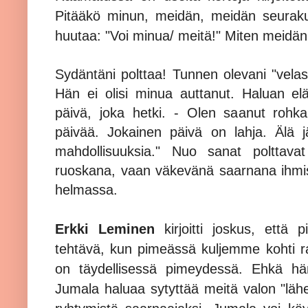
Pitääkö minun, meidän, meidän seurak
huutaa: "Voi minua/ meitä!" Miten meid
Sydäntäni polttaa! Tunnen olevani "velass
Hän ei olisi minua auttanut. Haluan el
päivä, joka hetki. - Olen saanut rohkai
päivää. Jokainen päivä on lahja. Älä 
mahdollisuuksia." Nuo sanat polttava
ruoskana, vaan väkevänä saarnana ihmise
helmassa.
Erkki Leminen
kirjoitti joskus, että p
tehtävä, kun pimeässä kuljemme kohti 
on täydellisessä pimeydessä. Ehkä hä
Jumala haluaa sytyttää meitä valon "lähett