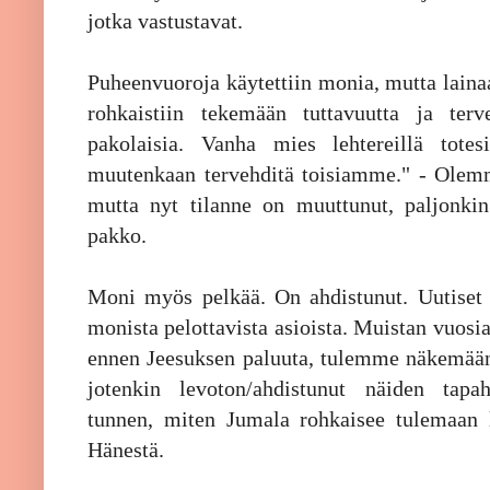
jotka vastustavat.
Puheenvuoroja käytettiin monia, mutta laina
rohkaistiin tekemään tuttavuutta ja te
pakolaisia. Vanha mies lehtereillä tote
muutenkaan tervehditä toisiamme." - Olemm
mutta nyt tilanne on muuttunut, paljonki
pakko.
Moni myös pelkää. On ahdistunut. Uutiset e
monista pelottavista asioista. Muistan vuosia 
ennen Jeesuksen paluuta, tulemme näkemään 
jotenkin levoton/ahdistunut näiden tapa
tunnen, miten Jumala rohkaisee tulemaan 
Hänestä.