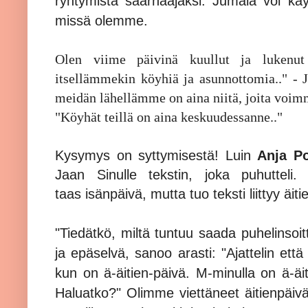
ryhtymistä saarnaajaksi. Jumala voi käyt
missä olemme.
Olen viime päivinä kuullut ja lukenut
itsellämmekin köyhiä ja asunnottomia.." - J
meidän lähellämme on aina niitä, joita voimm
"Köyhät teillä on aina keskuudessanne.."
Kysymys on syttymisestä! Luin
Anja Po
Jaan Sinulle tekstin, joka puhuttel
taas isänpäivä, mutta tuo teksti liittyy äit
"Tiedätkö, miltä tuntuu saada puhelinsoit
ja epäselvä, sanoo arasti: "Ajattelin että 
kun on ä-äitien-päivä. M-minulla on ä-äit
Haluatko?" Olimme viettäneet äitienpäivää