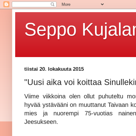
Seppo Kujalan
tiistai 20. lokakuuta 2015
"Uusi aika voi koittaa Sinullek
Viime viikkoina olen ollut puhuteltu mon
hyvää ystävääni on muuttanut Taivaan kot
mies ja nuorempi 75-vuotias nainen
Jeesukseen.