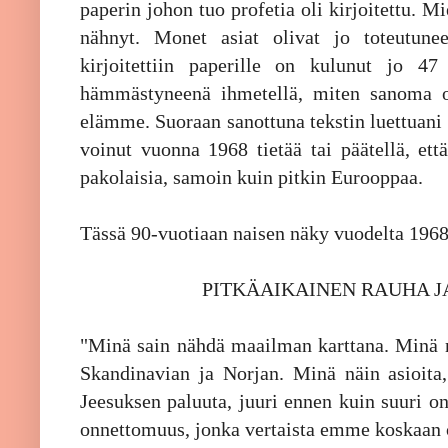
paperin johon tuo profetia oli kirjoitettu. Mi
nähnyt. Monet asiat olivat jo toteutunee
kirjoitettiin paperille on kulunut jo 47
hämmästyneenä ihmetellä, miten sanoma on 
elämme. Suoraan sanottuna tekstin luettuani 
voinut vuonna 1968 tietää tai päätellä, et
pakolaisia, samoin kuin pitkin Eurooppaa.
Tässä 90-vuotiaan naisen näky vuodelta 196
PITKÄAIKAINEN RAUHA JA
"Minä sain nähdä maailman karttana. Minä 
Skandinavian ja Norjan. Minä näin asioita,
Jeesuksen paluuta, juuri ennen kuin suuri o
onnettomuus, jonka vertaista emme koskaan o