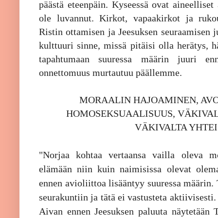
päästä eteenpäin. Kyseessä ovat aineelliset
ole luvannut. Kirkot, vapaakirkot ja ruk
Ristin ottamisen ja Jeesuksen seuraamisen jul
kulttuuri sinne, missä pitäisi olla herätys,
tapahtumaan suuressa määrin juuri enn
onnettomuus murtautuu päällemme.
MORAALIN HAJOAMINEN, AVO
HOMOSEKSUAALISUUS, VÄKIVALTA
VÄKIVALTA YHTE
"Norjaa kohtaa vertaansa vailla oleva mo
elämään niin kuin naimisissa olevat olem
ennen avioliittoa lisääntyy suuressa määrin. 
seurakuntiin ja tätä ei vastusteta aktiivisest
Aivan ennen Jeesuksen paluuta näytetään 