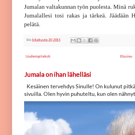
Jumalan valtakunnan työn puolesta. Minä ruko
Jumalallesi tosi rakas ja tärkeä. Jäädään 
pelätä.
klo
lokakuuta 20, 2015
Uudempi teksti
Etusivu
Jumala on ihan lähelläsi
Kesäinen tervehdys Sinulle! On kulunut pitkä 
sivuilla. Olen hyvin puhuteltu, kun olen nähnyt, 