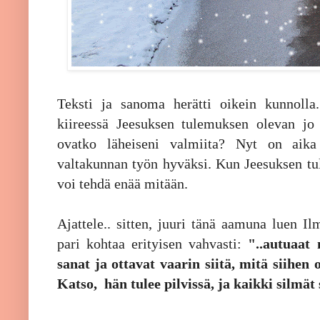
Teksti ja sanoma herätti oikein kunnolla
kiireessä Jeesuksen tulemuksen olevan jo 
ovatko läheiseni valmiita? Nyt on aika
valtakunnan työn hyväksi. Kun Jeesuksen tu
voi tehdä enää mitään.
Ajattele.. sitten, juuri tänä aamuna luen Il
pari kohtaa erityisen vahvasti:
"..autuaat
sanat ja ottavat vaarin siitä, mitä siihen o
Katso, hän tulee pilvissä, ja kaikki silmät