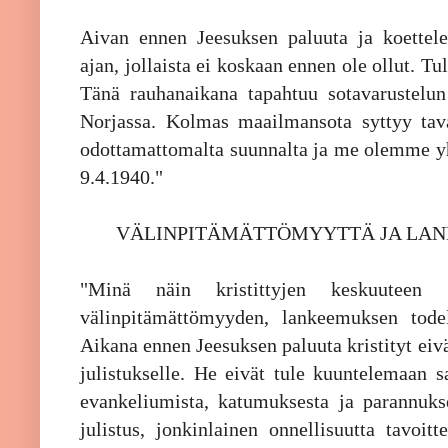
Aivan ennen Jeesuksen paluuta ja koettel
ajan, jollaista ei koskaan ennen ole ollut. Tu
Tänä rauhanaikana tapahtuu sotavarustelu
Norjassa. Kolmas maailmansota syttyy tava
odottamattomalta suunnalta ja me olemme y
9.4.1940."
VÄLINPITÄMÄTTÖMYYTTÄ JA LAN
"Minä näin kristittyjen keskuuteen 
välinpitämättömyyden, lankeemuksen todelli
Aikana ennen Jeesuksen paluuta kristityt eiv
julistukselle. He eivät tule kuuntelemaan s
evankeliumista, katumuksesta ja parannukses
julistus, jonkinlainen onnellisuutta tavoitt