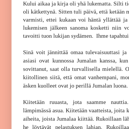
Kului aikaa ja kirja oli yhä lukematta. Silti t
oli kätkettynä. Sitten tuli päivä, että ketään 
varmisti, ettei kukaan voi häntä yllättää j
lukemisen jälkeen sanoma kosketti niin vo
tavoitti tuon lukijan sydämen. Ihme tapahtui
Sinä voit jännittää omaa tulevaisuuttasi ja
asiasi ovat kunnossa Jumalan kanssa, kun 
sovittanut, saat olla turvallisella mielellä
kiitollinen siitä, että omat vanhempani, mo
äsken kuolleet ovat jo perillä Jumalan luona
Kiitetään ruuasta, jota saamme nauttia
lämpimässä asua. Kiitetään vaatteista, joita
aiheita, joista Jumalaa kiittää. Rukoillaan 
he löytävät pelastuksen lahjan. Rukoilla