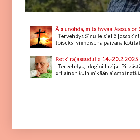
Älä unohda, mitä hyvää Jeesus on 
Tervehdys Sinulle siellä jossakin!
toiseksi viimeisenä päivänä kotital
Retki rajaseudulle 14.-20.2.2025
Tervehdys, blogini lukija! Pitkästä 
erilainen kuin mikään aiempi retki.