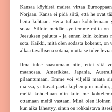
Kansaa köyhistä maista virtaa Eurooppaan
Norjaan. Kansa ei pidä siitä, että he ovat t
heitä kohtaan. Heitä tullaan kohtelemaan
sotaa. Silloin meidän syntiemme mitta on 
Jeesuksen paluuta - ja ennen kuin kolmas m
sota. Kaikki, mitä olen sodasta kokenut, on v
alkaa tavallisena sotana, mutta se tulee lev
Ilma tulee saastumaan niin, ettei sitä v
maanosaa. Amerikkaa, Japania, Austral
pilaantumaan. Emme voi viljellä maata siel
maissa, yrittävät paeta köyhempiin maihin, j
meitä kohdellaan niin kuin me kohtelemm
ottamaan meitä vastaan. Minä olen iloinen s
kun aika lähestyy, sinun on rohkaistava itses