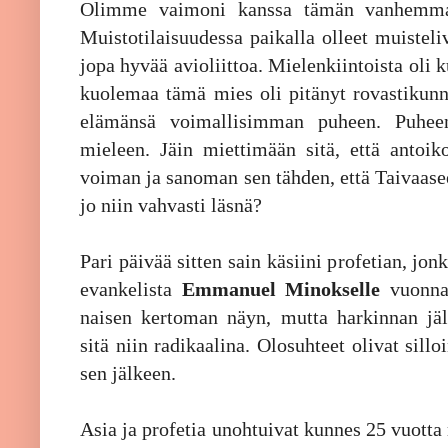
Olimme vaimoni kanssa tämän vanhemman 
Muistotilaisuudessa paikalla olleet muisteli
jopa hyvää avioliittoa. Mielenkiintoista oli
kuolemaa tämä mies oli pitänyt rovastikunna
elämänsä voimallisimman puheen. Puheen
mieleen. Jäin miettimään sitä, että antoi
voiman ja sanoman sen tähden, että Taivaasee
jo niin vahvasti läsnä?
Pari päivää sitten sain käsiini profetian, jon
evankelista
Emmanuel Minokselle
vuonna 
naisen kertoman näyn, mutta harkinnan jälk
sitä niin radikaalina. Olosuhteet olivat sil
sen jälkeen.
Asia ja profetia unohtuivat kunnes 25 vuot