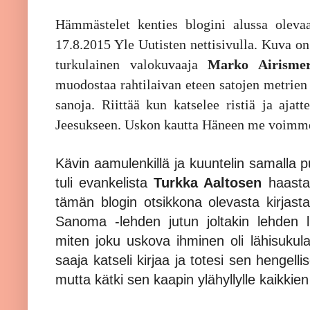
Hämmästelet kenties blogini alussa olev
17.8.2015 Yle Uutisten nettisivulla. Kuva on
turkulainen valokuvaaja
Marko Airismer
muodostaa rahtilaivan eteen satojen metrien 
sanoja. Riittää kun katselee ristiä ja ajat
Jeesukseen. Uskon kautta Häneen me voimme s
Kävin aamulenkillä ja kuuntelin samalla 
tuli evankelista
Turkka Aaltosen
haastat
tämän blogin otsikkona olevasta kirjast
Sanoma -lehden jutun joltakin lehden luk
miten joku uskova ihminen oli lähisukulai
saaja katseli kirjaa ja totesi sen hengellis
mutta kätki sen kaapin ylähyllylle kaikkien