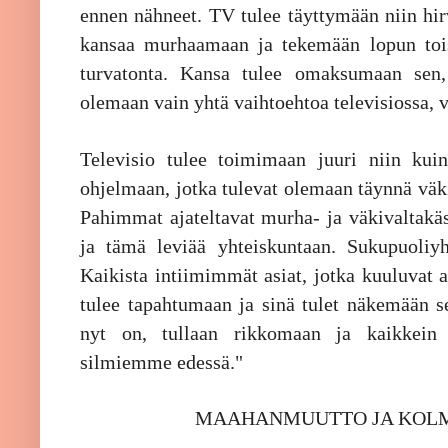
ennen nähneet. TV tulee täyttymään niin hirv
kansaa murhaamaan ja tekemään lopun toisi
turvatonta. Kansa tulee omaksumaan sen, 
olemaan vain yhtä vaihtoehtoa televisiossa, v
Televisio tulee toimimaan juuri niin kui
ohjelmaan, jotka tulevat olemaan täynnä väki
Pahimmat ajateltavat murha- ja väkivaltakäsi
ja tämä leviää yhteiskuntaan. Sukupuoliyh
Kaikista intiimimmät asiat, jotka kuuluvat 
tulee tapahtumaan ja sinä tulet näkemään se
nyt on, tullaan rikkomaan ja kaikkein e
silmiemme edessä."
MAAHANMUUTTO JA KOL