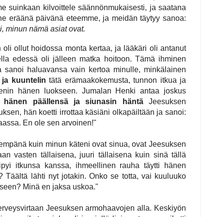
 suinkaan kilvoittele säännönmukaisesti, ja saatana
ö ne eräänä päivänä eteemme, ja meidän täytyy sanoa:
, minun nämä asiat ovat.
 oli ollut hoidossa monta kertaa, ja lääkäri oli antanut
lla edessä oli jälleen matka hoitoon. Tämä ihminen
a sanoi haluavansa vain kertoa minulle, minkälainen
 ja kuuntelin
tätä erämaakokemusta, tunnon itkua ja
 menin hänen luokseen. Jumalan Henki antaa joskus
i hänen päällensä ja siunasin häntä
Jeesuksen
sen, hän koetti irrottaa käsiäni olkapäiltään ja sanoi:
assa. En ole sen arvoinen!"
ähempänä kuin minun käteni ovat sinua, ovat Jeesuksen
 vasten tällaisena, juuri tällaisena kuin sinä tällä
ipyi itkunsa kanssa, ihmeellinen rauha täytti hänen
Täältä lähti nyt jotakin. Onko se totta, vai kuuluuko
eseen? Minä en jaksa uskoa."
erveysvirtaan Jeesuksen armohaavojen alla. Keskiyön