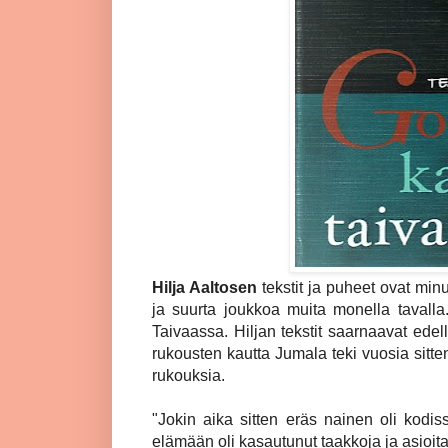
Hilja Aaltosen
tekstit ja puheet ovat min
ja suurta joukkoa muita monella tavalla
Taivaassa. Hiljan tekstit saarnaavat ede
rukousten kautta Jumala teki vuosia sitte
rukouksia.
"Jokin aika sitten eräs nainen oli kodi
elämään oli kasautunut taakkoja ja asioita. 