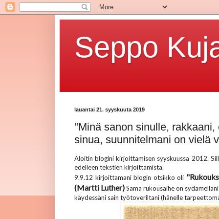
Seppo Kuja
lauantai 21. syyskuuta 2019
"Minä sanon sinulle, rakkaani,
sinua, suunnitelmani on vielä 
Aloitin blogini kirjoittamisen syyskuussa 2012. Sil
edelleen tekstien kirjoittamista.
"Rukoukse
9.9.12 kirjoittamani blogin otsikko oli
(Martti Luther)
Sama rukousaihe on sydämelläni 
käydessäni sain työtoveriltani (hänelle tarpeettom