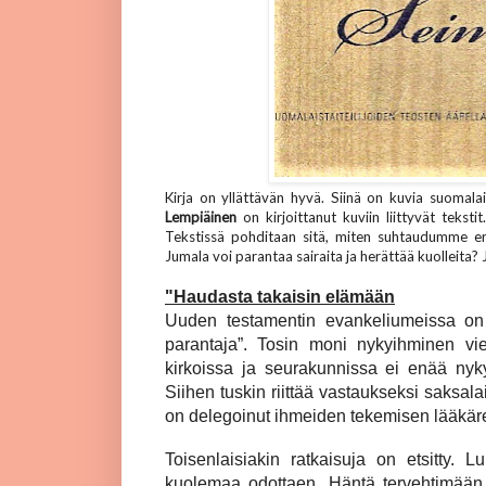
Kirja on yllättävän hyvä. Siinä on kuvia suomalais
Lempiäinen
on kirjoittanut kuviin liittyvät tekst
Tekstissä pohditaan sitä, miten suhtaudumme eri
Jumala voi parantaa sairaita ja herättää kuolleit
"Haudasta takaisin elämään
Uuden testamentin evankeliumeissa on 
parantaja”. Tosin moni nykyihminen viera
kirkoissa ja seurakunnissa ei enää nyk
Siihen tuskin riittää vastaukseksi saksalai
on delegoinut ihmeiden tekemisen lääkärei
Toisenlaisiakin ratkaisuja on etsitty.
kuolemaa odottaen. Häntä tervehtimään t