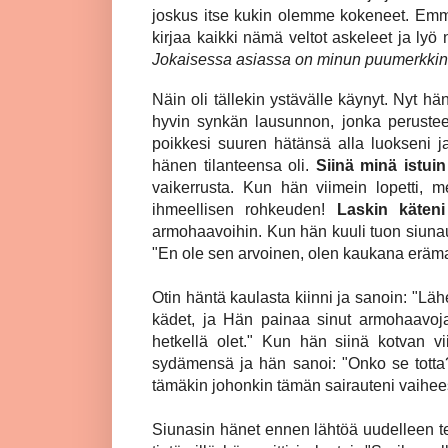
joskus itse kukin olemme kokeneet. Emme
kirjaa kaikki nämä veltot askeleet ja ly
Jokaisessa asiassa on minun puumerkkini
Näin oli tällekin ystävälle käynyt. Nyt hän
hyvin synkän lausunnon, jonka perustee
poikkesi suuren hätänsä alla luokseni j
hänen tilanteensa oli.
Siinä minä istuin
vaikerrusta. Kun hän viimein lopetti,
ihmeellisen rohkeuden!
Laskin käten
armohaavoihin. Kun hän kuuli tuon siunauk
"En ole sen arvoinen, olen kaukana eräma
Otin häntä kaulasta kiinni ja sanoin: "L
kädet, ja Hän painaa sinut armohaavojaan
hetkellä olet." Kun hän siinä kotvan vi
sydämensä ja hän sanoi: "Onko se totta? 
tämäkin johonkin tämän sairauteni vaihe
Siunasin hänet ennen lähtöä uudelleen t