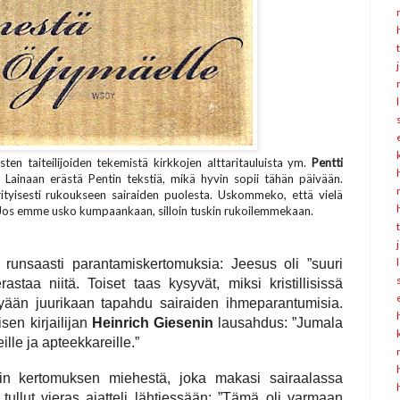
ten taiteilijoiden tekemistä kirkkojen alttaritauluista ym.
Pentti
it. Lainaan erästä Pentin tekstiä, mikä hyvin sopii tähän päivään.
tyisesti rukoukseen sairaiden puolesta. Uskommeko, että vielä
a? Jos emme usko kumpaankaan, silloin tuskin rukoilemmekaan.
runsaasti parantamiskertomuksia: Jeesus oli ”suuri
staa niitä. Toiset taas kysyvät, miksi kristillisissä
yään juurikaan tapahdu sairaiden ihmeparantumisia.
sen kirjailijan
Heinrich
Giesenin
lausahdus: ”Jumala
lle ja apteekkareille.”
 Luin kertomuksen miehestä, joka makasi sairaalassa
ullut vieras ajatteli lähtiessään: ”Tämä oli varmaan