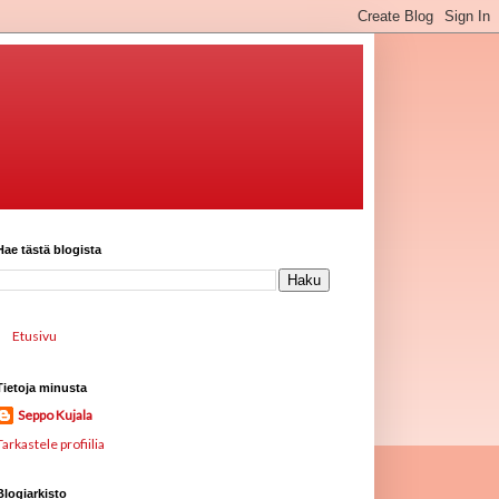
Hae tästä blogista
Etusivu
Tietoja minusta
Seppo Kujala
Tarkastele profiilia
Blogiarkisto