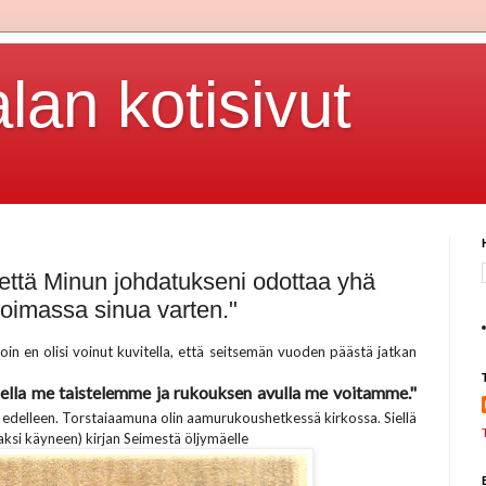
lan kotisivut
 että Minun johdatukseni odottaa yhä
voimassa sinua varten."
loin en olisi voinut kuvitella, että seitsemän vuoden päästä jatkan
lla me taistelemme ja rukouksen avulla me voitamme."
edelleen. Torstaiaamuna olin aamurukoushetkessä kirkossa. Siellä
aksi käyneen) kirjan Seimestä öljymäelle