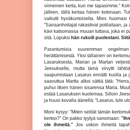
viimeinen kerta, kun me tapasimme.” Kol
jälleen, tällä kertaa hänen kotonaan. Tul
vaikutti hyväkuntoiselta. Mies huomasi 
”Sairaanhoitajat rakastivat potilaitaan, ja
kävi katsomassa muuan tuttava, joka ei pal
sitä. Lopuksi
hän rukoili puolestani. Sii
Parantumisia suuremman ongelman 
herättämisestä. Yksi tällainen on kertom
Lasaruksesta, Marian ja Martan veljestä
Jeesukselle, mutta tämä viivytti läh
saapumistaan Lasarus ennätti kuolla ja 
saavuttua Martta alkoi sättiä tätä: ”Herra, 
puhui itkien hänen sisarensa Maria. Muutki
estää Lasaruksen kuolemaa. Silloin Jeesu
ja huusi kovalla äänellä: ”Lasarus, tule ul
Moni kysyy: ”Miten selität tämän kertomu
kertoo?” On pakko tyytyä sanomaan:
”Ihm
ole ihmeitä.”
Jos uskon ihmeitä tapahtu