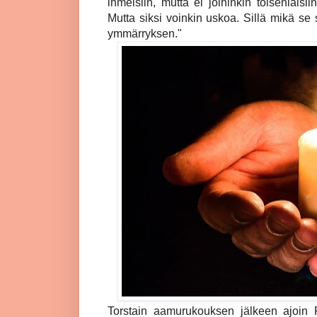
ihmeisiin, mutta ei joihinkin toisenlaisii
Mutta siksi voinkin uskoa. Sillä mikä se 
ymmärryksen."
Torstain aamurukouksen jälkeen ajoin F