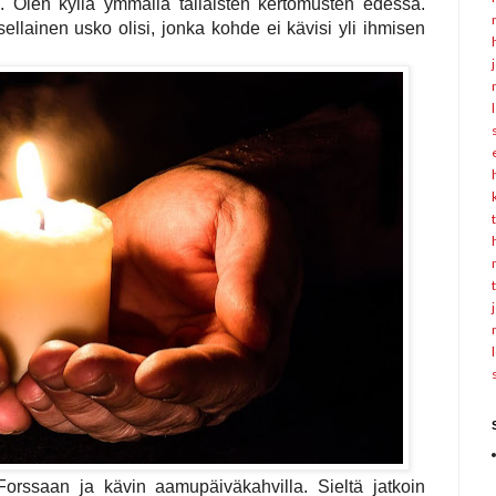
n.
Olen kyllä ymmällä tällaisten kertomusten edessä.
sellainen usko olisi, jonka kohde ei kävisi yli ihmisen
orssaan ja kävin aamupäiväkahvilla. Sieltä jatkoin