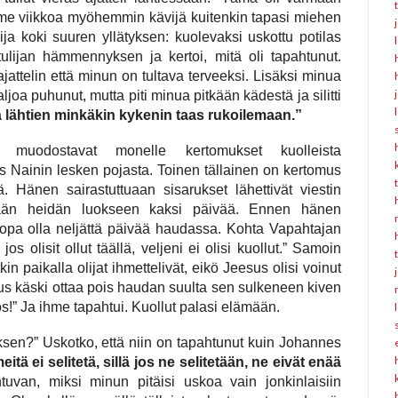
me viikkoa myöhemmin kävijä kuitenkin tapasi miehen
ija koki suuren yllätyksen: kuolevaksi uskottu potilas
tulijan hämmennyksen ja kertoi, mitä oli tapahtunut.
 ajattelin että minun on tultava terveeksi. Lisäksi minua
joa puhunut, mutta piti minua pitkään kädestä ja silitti
tä lähtien minkäkin kykenin taas rukoilemaan.”
muodostavat monelle kertomukset kuolleista
us Nainin lesken pojasta. Toinen tällainen on kertomus
. Hänen sairastuttuaan sisarukset lähettivät viestin
töään heidän luokseen kaksi päivää. Ennen hänen
jopa olla neljättä päivää haudassa. Kohta Vapahtajan
jos olisit ollut täällä, veljeni ei olisi kuollut.” Samoin
n paikalla olijat ihmettelivät, eikö Jeesus olisi voinut
s käski ottaa pois haudan suulta sen sulkeneen kiven
os!” Ja ihme tapahtui. Kuollut palasi elämään.
ksen?” Uskotko, että niin on tapahtunut kuin Johannes
eitä ei selitetä, sillä jos ne selitetään, ne eivät enää
van, miksi minun pitäisi uskoa vain jonkinlaisiin